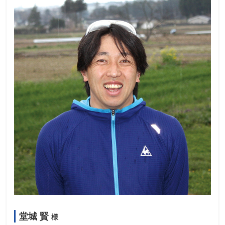
堂城 賢
様