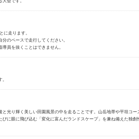
る大会です。
ごとに走ります。
自分のペースで走行してください。
指導員を抜くことはできません。
す。
陵と光り輝く美しい田園風景の中を走ることです。山岳地帯や平坦コー
たびに眼に飛び込む「変化に富んだランドスケープ」を兼ね備えた独創